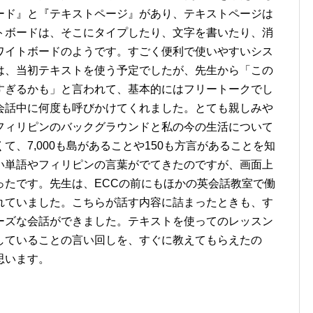
ード』と『テキストページ』があり、テキストページは
トボードは、そこにタイプしたり、文字を書いたり、消
ワイトボードのようです。すごく便利で使いやすいシス
は、当初テキストを使う予定でしたが、先生から「この
すぎるかも」と言われて、基本的にはフリートークでし
会話中に何度も呼びかけてくれました。とても親しみや
フィリピンのバックグラウンドと私の今の生活について
、7,000も島があることや150も方言があることを知
い単語やフィリピンの言葉がでてきたのですが、画面上
ったです。先生は、ECCの前にもほかの英会話教室で働
れていました。こちらが話す内容に詰まったときも、す
ーズな会話ができました。テキストを使ってのレッスン
していることの言い回しを、すぐに教えてもらえたの
思います。