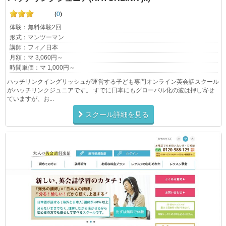
(
0
)
体験：無料体験2回
形式：マンツーマン
講師：フィ／日本
月額：マ 3,060円～
時間単価：マ 1,000円～
ハッチリンクイングリッシュが運営する子ども専門オンライン英会話スクール
がハッチリンクジュニアです。 すでに日本にもグローバル化の波は押し寄せ
ていますが、お...
スクール詳細を見る