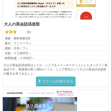
大人の英会話倶楽部
(
1
)
体験：無料体験2回
形式：マンツーマン
講師：日本／フィ
月額：マ 3,800円～
時間単価：マ 656円～
大人の英会話倶楽部はミドル・シニアをメインターゲットにしたオンライン英
会話です。受講者の実に3割がミドル・シニア世代という大人の英会話倶楽部
の魅力を見てみましょ...
スクール詳細を見る