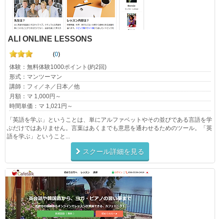
ALI ONLINE LESSONS
(
0
)
体験：無料体験1000ポイント(約2回)
形式：マンツーマン
講師：フィ／ネ／日本／他
月額：マ 1,000円～
時間単価：マ 1,021円～
「英語を学ぶ」ということは、単にアルファベットやその並びである言語を学
ぶだけではありません。言葉はあくまでも意思を通わせるためのツール。「英
語を学ぶ」ということ...
スクール詳細を見る