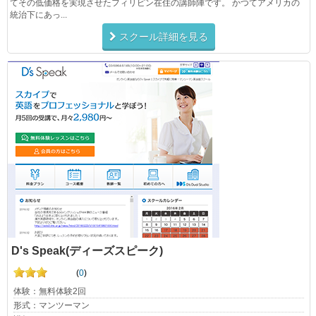
てその低価格を実現させたフィリピン在住の講師陣です。 かつてアメリカの
統治下にあっ...
スクール詳細を見る
D's Speak(ディーズスピーク)
(
0
)
体験：無料体験2回
形式：マンツーマン