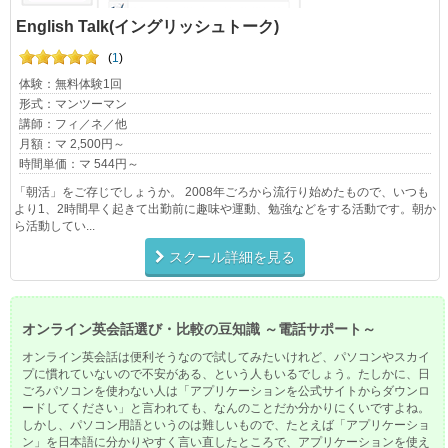
English Talk(イングリッシュトーク)
(
1
)
体験：無料体験1回
形式：マンツーマン
講師：フィ／ネ／他
月額：マ 2,500円～
時間単価：マ 544円～
「朝活」をご存じでしょうか。 2008年ごろから流行り始めたもので、いつも
より1、2時間早く起きて出勤前に趣味や運動、勉強などをする活動です。朝か
ら活動してい...
スクール詳細を見る
オンライン英会話選び・比較の豆知識 ～電話サポート～
オンライン英会話は便利そうなので試してみたいけれど、パソコンやスカイ
プに慣れていないので不安がある、という人もいるでしょう。たしかに、日
ごろパソコンを使わない人は「アプリケーションを公式サイトからダウンロ
ードしてください」と言われても、なんのことだか分かりにくいですよね。
しかし、パソコン用語というのは難しいもので、たとえば「アプリケーショ
ン」を日本語に分かりやすく言い直したところで、アプリケーションを使え