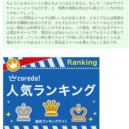
るようになるかというと使えるようにはなりません。むしろ「これがアプリ
ケーションというものです」と、実際の画面を見ながら覚えていく方が分か
りやすいでしょう。
こういった説明はメールでは難しいものがあります。スカイプならば画面を
共有する機能があるのですが、そもそもスカイプのインストールなどが分か
らない場合には利用することができません。この場合、頼りになるサポート
は電話サポートです。電話ならば分からないところをリアルタイムで教えて
もらえます。パソコン初心者でスカイプの使い方に不安があるという人は、
電話サポートのあるオンライン英会話スクールを選んでおくと安心です。