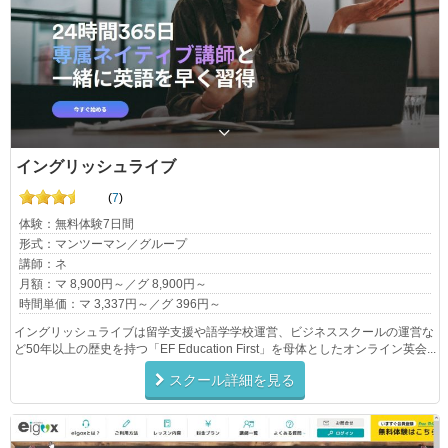
イングリッシュライブ
(
7
)
体験：無料体験7日間
形式：マンツーマン／グループ
講師：ネ
月額：マ 8,900円～／グ 8,900円～
時間単価：マ 3,337円～／グ 396円～
イングリッシュライブは留学支援や語学学校運営、ビジネススクールの運営な
ど50年以上の歴史を持つ「EF Education First」を母体としたオンライン英会...
スクール詳細を見る