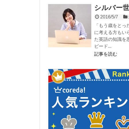
シルバー
2016/5/7
「もう歳をとっ
に考える方もい
た英語の知識を
ピード...
記事を読む