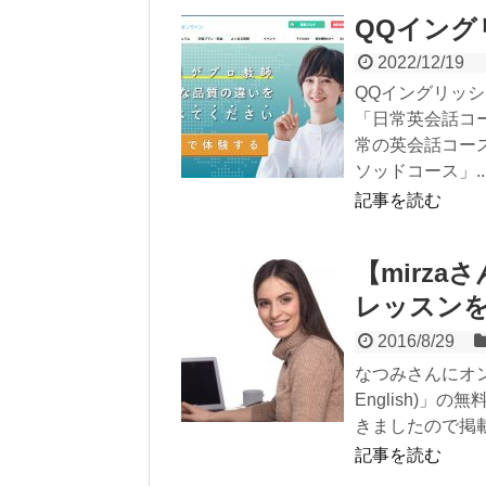
QQイングリッ
2022/12/19
QQイングリッ
「日常英会話コ
常の英会話コー
ソッドコース」..
記事を読む
【mirz
レッスン
2016/8/29
なつみさんにオ
English)
きましたので掲載
記事を読む