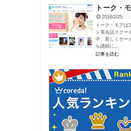
トーク・モア
2016/2/25
トーク・モアは2
ン英会話スクー
中、新しくサー
ル講師に...
記事を読む