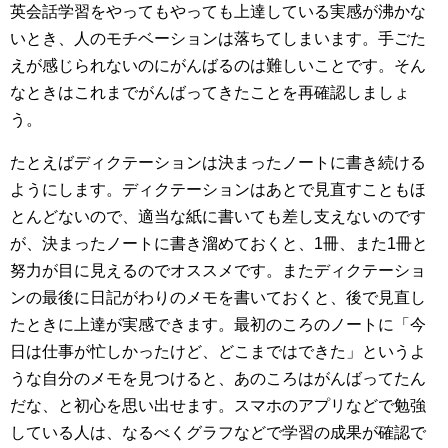
英会話学習をやってもやっても上達している実感が沸かな
いとき、人のモチベーションは落ちてしまいます。手ごた
えが感じられないのにがんばるのは難しいことです。そん
なときはこれまでがんばってきたことを再確認しましょ
う。
たとえばディクテーションは決まったノートに書き続ける
ようにします。ディクテーションはあとで見直すこともほ
とんどないので、適当な紙に書いても差し支えないのです
が、決まったノートに書き溜めておくと、1冊、また1冊と
努力が目に見えるのでオススメです。またディクテーショ
ンの最後に日記がわりのメモを書いておくと、後で見直し
たときに上達が実感できます。最初のころのノートに「今
日は仕事が忙しかったけど、どこまではできた」というよ
うな自分のメモを見つけると、あのころはがんばってたん
だな、と初心を思い出せます。スマホのアプリなどで勉強
している人は、なるべくグラフなどで学習の成果が確認で