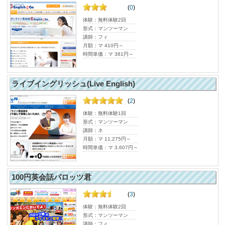
(
0
)
体験：無料体験2回
形式：マンツーマン
講師：フィ
月額：マ 410円～
時間単価：マ 381円～
ライブイングリッシュ(Live English)
(
2
)
体験：無料体験1回
形式：マンツーマン
講師：ネ
月額：マ 11,275円～
時間単価：マ 3,607円～
100円英会話パロッツ君
(
3
)
体験：無料体験2回
形式：マンツーマン
講師：フィ