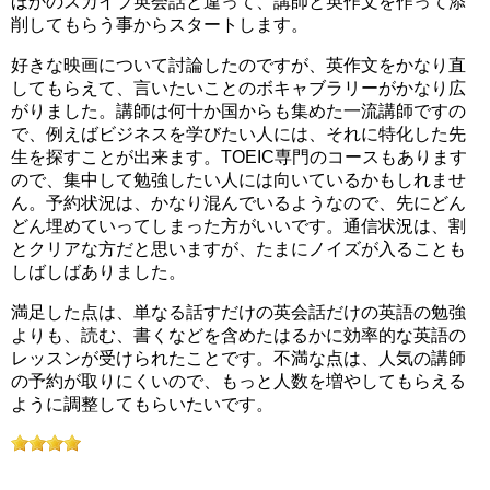
ほかのスカイプ英会話と違って、講師と英作文を作って添
削してもらう事からスタートします。
好きな映画について討論したのですが、英作文をかなり直
してもらえて、言いたいことのボキャブラリーがかなり広
がりました。講師は何十か国からも集めた一流講師ですの
で、例えばビジネスを学びたい人には、それに特化した先
生を探すことが出来ます。TOEIC専門のコースもあります
ので、集中して勉強したい人には向いているかもしれませ
ん。予約状況は、かなり混んでいるようなので、先にどん
どん埋めていってしまった方がいいです。通信状況は、割
とクリアな方だと思いますが、たまにノイズが入ることも
しばしばありました。
満足した点は、単なる話すだけの英会話だけの英語の勉強
よりも、読む、書くなどを含めたはるかに効率的な英語の
レッスンが受けられたことです。不満な点は、人気の講師
の予約が取りにくいので、もっと人数を増やしてもらえる
ように調整してもらいたいです。