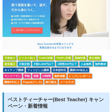
子供向け
ビジネス向け
TOEIC対策
TOEFL対策
英検対策
英文添削
発音矯正
月額定額
月額3,000円以下
1時間300円以下
入会無料
無料教材
ネイティブ講師
フィリピン人講師
日本語対応
講師100名以上
マンツーマン
早朝
深夜
24時間
無料体験
レッスンレポート
開校5年以上
Paypal(クレカ)
銀行振込
メールサポ
ベストティーチャー(Best Teacher) キャン
ペーン・新着情報