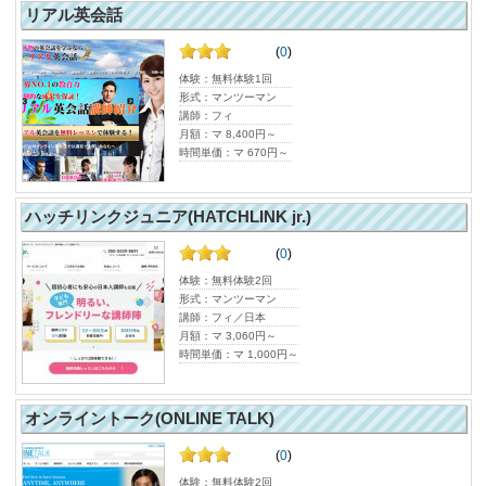
リアル英会話
(
0
)
体験：無料体験1回
形式：マンツーマン
講師：フィ
月額：マ 8,400円～
時間単価：マ 670円～
ハッチリンクジュニア(HATCHLINK jr.)
(
0
)
体験：無料体験2回
形式：マンツーマン
講師：フィ／日本
月額：マ 3,060円～
時間単価：マ 1,000円～
オンライントーク(ONLINE TALK)
(
0
)
体験：無料体験2回