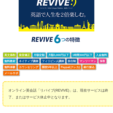
英文添削
発音矯正
月額定額
月額3,000円以下
1時間300円以下
入会無料
無料教材
ネイティブ講師
フィリピン人講師
担任制
マンツーマン
深夜
無料体験
カウンセリング
開校5年以上
Paypal(クレカ)
銀行振込
メールサポ
オンライン英会話「リバイブ(REVIVE)」は、現在サービスは終
了、またはサービス休止中となります。