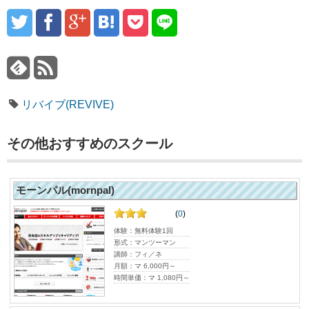
リバイブ(REVIVE)
その他おすすめのスクール
モーンパル(mornpal)
(
0
)
体験：無料体験1回
形式：マンツーマン
講師：フィ／ネ
月額：マ 6,000円～
時間単価：マ 1,080円～